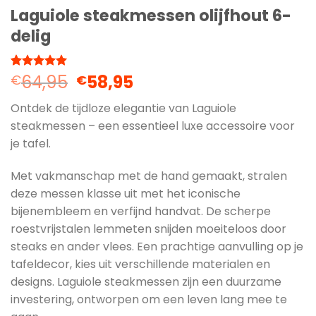
Laguiole steakmessen olijfhout 6-
delig
Oorspronkelijke
Huidige
64,95
58,95
Gewaardeerd
2
€
€
5.00
op 5
prijs
prijs
gebaseerd
Ontdek de tijdloze elegantie van Laguiole
was:
is:
op
klantbeoordelingen
steakmessen – een essentieel luxe accessoire voor
€64,95.
€58,95.
je tafel.
Met vakmanschap met de hand gemaakt, stralen
deze messen klasse uit met het iconische
bijenembleem en verfijnd handvat. De scherpe
roestvrijstalen lemmeten snijden moeiteloos door
steaks en ander vlees. Een prachtige aanvulling op je
tafeldecor, kies uit verschillende materialen en
designs. Laguiole steakmessen zijn een duurzame
investering, ontworpen om een leven lang mee te