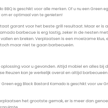
 BBQ is geschikt voor alle merken. Of u nu een Green e
el om er optimaal van te genieten!
aat garant voor het beste grill resultaat. Maar er is a
ado barbecue is erg lastig, zeker in de nesten met de
vallen en breken. Verplaatsen is een moeizame klus, en 
m toch maar niet te gaan barbecueën.
oplossing voor u gevonden. Altijd mobiel en alles bij
e Reuzen kan je werkelijk overal en altijd barbecueën
 Green egg Black Bastard Kamado is geschikt voor uw G
rplaatsen het grootste gemak, er is meer dan genoeg
ergruimte.