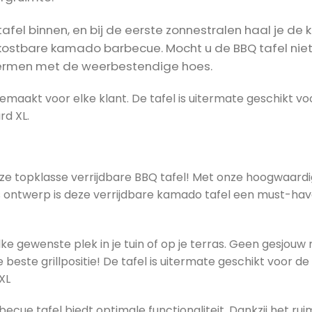
Q tafel binnen, en bij de eerste zonnestralen haal je d
ostbare kamado barbecue. Mocht u de BBQ tafel niet 
ermen met de weerbestendige hoes.
aakt voor elke klant. De tafel is uitermate geschikt v
rd XL.
e topklasse verrijdbare BBQ tafel! Met onze hoogwaard
ns ontwerp is deze verrijdbare kamado tafel een must-hav
 elke gewenste plek in je tuin of op je terras. Geen gesj
este grillpositie! De tafel is uitermate geschikt voor d
XL
ue tafel biedt optimale functionaliteit. Dankzij het rui