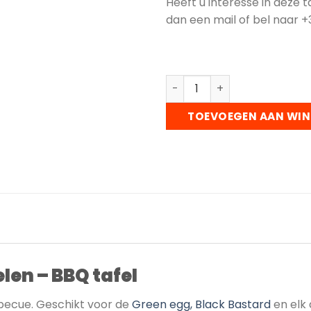
Heeft u interesse in deze ta
dan een mail of bel naar +3
Kamado tafel op wielen - B
TOEVOEGEN AAN WI
len – BBQ tafel
becue. Geschikt voor de
Green egg,
Black Bastard
en elk