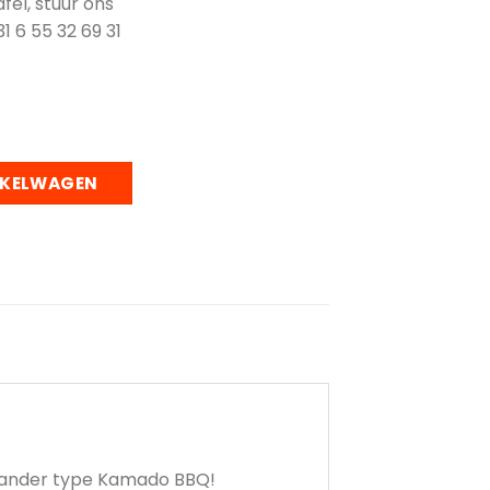
fel, stuur ons
1 6 55 32 69 31
BQ tafel - voor de Kamado XL aantal
NKELWAGEN
 ander type Kamado BBQ!