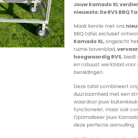
prijs
Jouw Kamado XL verdien
was:
nieuwste: De RVS BBQ Taf
€1.750,
Maak kennis met ons
nieu
BBQ tafel, exclusief ontw
Kamado XL
, ongeacht he
ruime bovenblad,
vervaar
hoogwaardig RVS
, biedt
en robuust werkblad voor al
bereidingen.
Deze tafel combineert o
duurzaamheid met een str
waardoor jouw buitenkeuke
functioneler, maar ook co
Optimaliseer jouw Kamad
deze perfecte aanvulling.