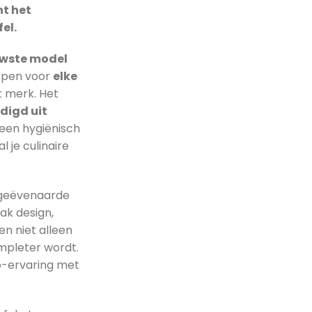
prijs
t het
is:
el.
00.
€1.500,00.
wste model
orpen voor
elke
t merk. Het
digd uit
 een hygiënisch
 je culinaire
ngeëvenaarde
ak design,
n niet alleen
mpleter wordt.
o-ervaring met