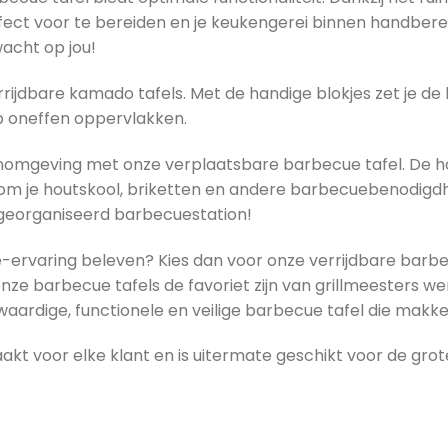
rfect voor te bereiden en je keukengerei binnen handber
acht op jou!
errijdbare kamado tafels. Met de handige blokjes zet je de
n op oneffen oppervlakken.
nomgeving met onze verplaatsbare barbecue tafel. De h
om je houtskool, briketten en andere barbecuebenodigd
 georganiseerd barbecuestation!
e-ervaring beleven? Kies dan voor onze verrijdbare barb
 barbecue tafels de favoriet zijn van grillmeesters werel
rdige, functionele en veilige barbecue tafel die makkeli
kt voor elke klant en is uitermate geschikt voor de gr