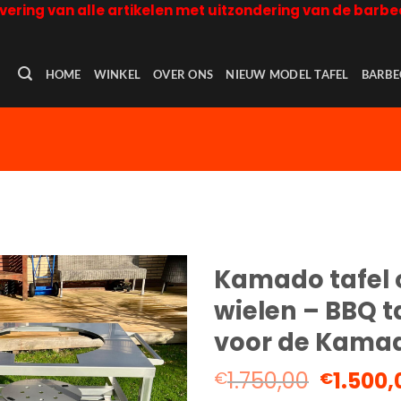
evering van alle artikelen met uitzondering van de barbe
HOME
WINKEL
OVER ONS
NIEUW MODEL TAFEL
BARBE
Kamado tafel 
wielen – BBQ t
voor de Kama
Oorspro
1.750,00
1.500,
€
€